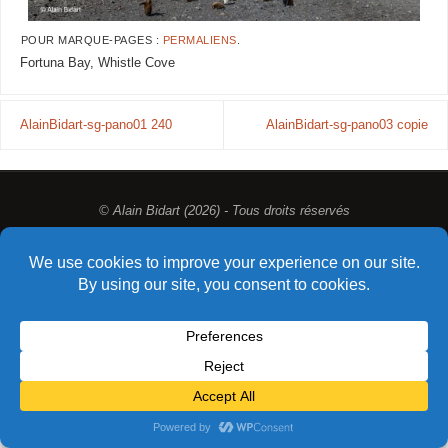
POUR MARQUE-PAGES :
PERMALIENS
.
Fortuna Bay, Whistle Cove
AlainBidart-sg-pano01 240
AlainBidart-sg-pano03 copie
© Alain Bidart (2026) - Tous droits réservés
FIÈREMENT PROPULSÉ PAR
PARABOLA
&
WORDPRESS.