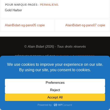
POUR MARQUE-PAGES :
PERMALIENS
.
Gold Harbor
AlainBidart-sg-pano05 copie
AlainBidart-sg-pano07 copie
© Alain Bidart (2026) - Tous droits réservés
FIÈREMENT PROPULSÉ PAR
PARABOLA
&
WORDPRESS.