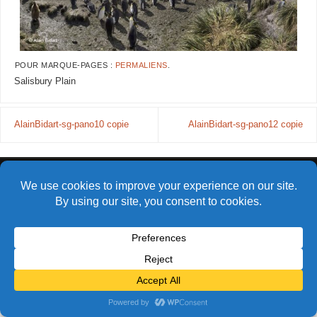
POUR MARQUE-PAGES :
PERMALIENS
.
Salisbury Plain
AlainBidart-sg-pano10 copie
AlainBidart-sg-pano12 copie
© Alain Bidart (2026) - Tous droits réservés
FIÈREMENT PROPULSÉ PAR
PARABOLA
&
WORDPRESS.