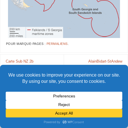
POUR MARQUE-PAGES :
PERMALIENS
.
Carte Sub NZ 2b
AlainBidart-StAndew
© Alain Bidart (2026) - Tous droits réservés
FIÈREMENT PROPULSÉ PAR
PARABOLA
&
WORDPRESS.