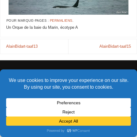
POUR MARQUE-PAGES :
PERMALIENS
.
Un Orque de la baie du Marin, écotype A
AlainBidart-taaf13
AlainBidart-taaf15
© Alain Bidart (2026) - Tous droits réservés
FIÈREMENT PROPULSÉ PAR
PARABOLA
&
WORDPRESS.