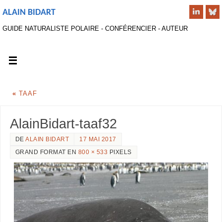
ALAIN BIDART
GUIDE NATURALISTE POLAIRE - CONFÉRENCIER - AUTEUR
«
TAAF
AlainBidart-taaf32
DE
ALAIN BIDART
17 MAI 2017
GRAND FORMAT EN
800 × 533
PIXELS