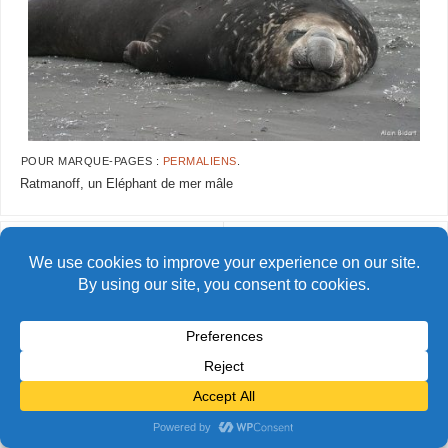
POUR MARQUE-PAGES :
PERMALIENS
.
Ratmanoff, un Eléphant de mer mâle
AlainBidart-taaf31
AlainBidart-taaf33
© Alain Bidart (2026) - Tous droits réservés
FIÈREMENT PROPULSÉ PAR
PARABOLA
&
WORDPRESS.