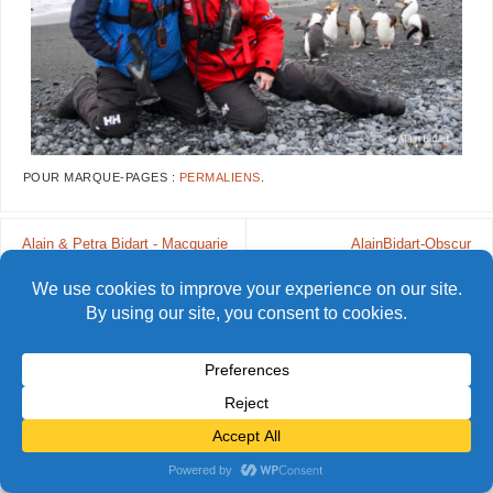
POUR MARQUE-PAGES :
PERMALIENS
.
Alain & Petra Bidart - Macquarie
AlainBidart-Obscur
© Alain Bidart (2026) - Tous droits réservés
FIÈREMENT PROPULSÉ PAR
PARABOLA
&
WORDPRESS.