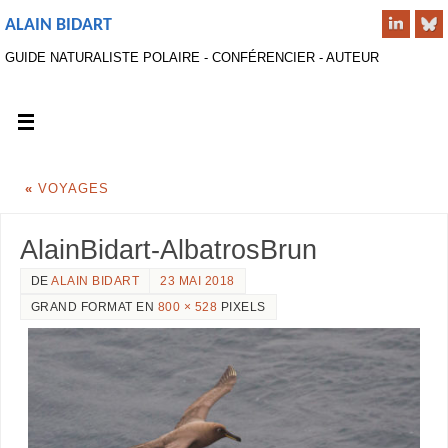
ALAIN BIDART
GUIDE NATURALISTE POLAIRE - CONFÉRENCIER - AUTEUR
«
VOYAGES
AlainBidart-AlbatrosBrun
DE
ALAIN BIDART
23 MAI 2018
GRAND FORMAT EN
800 × 528
PIXELS