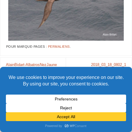
POUR MARQUE-PAGES :
PERMALIENS
.
AlainBidart-AlbatrosNezJaune
2018_03_18_0802_1
© Alain Bidart (2026) - Tous droits réservés
FIÈREMENT PROPULSÉ PAR
PARABOLA
&
WORDPRESS.