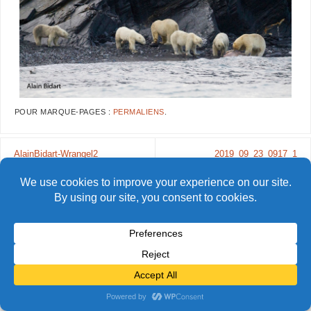
POUR MARQUE-PAGES :
PERMALIENS
.
AlainBidart-Wrangel2
2019_09_23_0917_1
© Alain Bidart (2026) - Tous droits réservés
FIÈREMENT PROPULSÉ PAR
PARABOLA
&
WORDPRESS.