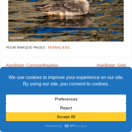
POUR MARQUE-PAGES :
PERMALIENS
.
AlainBidart_CormoranMagellan
AlainBidart_Globi
© Alain Bidart (2026) - Tous droits réservés
FIÈREMENT PROPULSÉ PAR
PARABOLA
&
WORDPRESS.