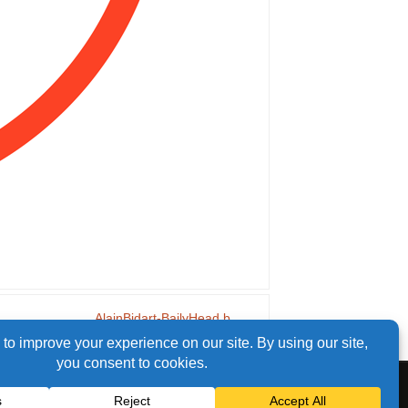
AlainBidart-BailyHead b