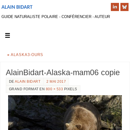
ALAIN BIDART
GUIDE NATURALISTE POLAIRE - CONFÉRENCIER - AUTEUR
«
ALASKA3-OURS
AlainBidart-Alaska-mam06 copie
DE
ALAIN BIDART
2 MAI 2017
GRAND FORMAT EN
800 × 533
PIXELS