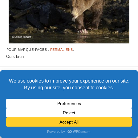
POUR MARQUE-PAGES :
PERMALIENS
.
Ours brun
AlainBidart-Alaska-mam05 copie
AlainBidart-Alaska-mam07 copie
© Alain Bidart (2026) - Tous droits réservés
FIÈREMENT PROPULSÉ PAR
PARABOLA
&
WORDPRESS.