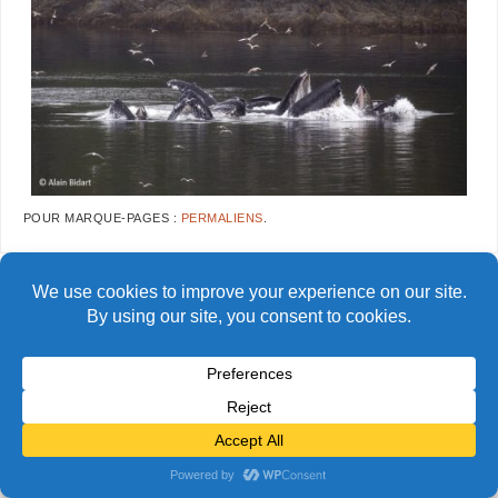
POUR MARQUE-PAGES :
PERMALIENS
.
AlainBidart-Alaska-bubblenet03
AlainBidart-Alaska-bubblenet05
copie
copie
© Alain Bidart (2026) - Tous droits réservés
FIÈREMENT PROPULSÉ PAR
PARABOLA
&
WORDPRESS.