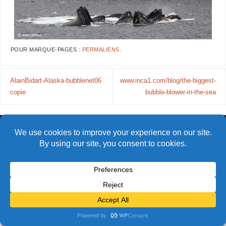
POUR MARQUE-PAGES :
PERMALIENS
.
AlainBidart-Alaska-bubblenet06
www.inca1.com/blog/the-biggest-
copie
bubble-blower-in-the-sea
© Alain Bidart (2026) - Tous droits réservés
FIÈREMENT PROPULSÉ PAR
PARABOLA
&
WORDPRESS.