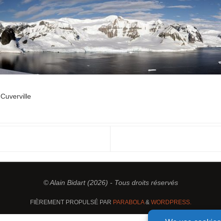
Cuverville
© Alain Bidart (2026) - Tous droits réservés
FIÈREMENT PROPULSÉ PAR
PARABOLA
&
WORDPRESS.