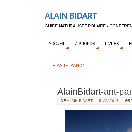
ALAIN BIDART
GUIDE NATURALISTE POLAIRE - CONFÉREN
ACCUEIL
A PROPOS
LIVRES
H
«
ANTA-PANO1
AlainBidart-ant-p
DE
ALAIN BIDART
5 MAI 2017
GR