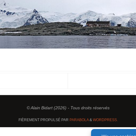
© Alain Bidart (2026) - Tous droits réservés
FIÈREMENT PROPULSÉ PAR
PARABOLA
&
WORDPRESS.