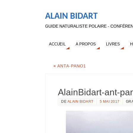
ALAIN BIDART
GUIDE NATURALISTE POLAIRE - CONFÉREN
ACCUEIL
A PROPOS
LIVRES
H
«
ANTA-PANO1
AlainBidart-ant-p
DE
ALAIN BIDART
5 MAI 2017
GR