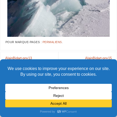
POUR MARQUE-PAGES :
PERMALIENS
.
AlainBidart-pnv13
AlainBidart-pnv15
© Alain Bidart (2026) - Tous droits réservés
FIÈREMENT PROPULSÉ PAR
PARABOLA
&
WORDPRESS.