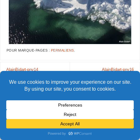
POUR MARQUE-PAGES :
PERMALIENS
.
AlainBidart-pnv14
AlainBidart-pnv16
© Alain Bidart (2026) - Tous droits réservés
FIÈREMENT PROPULSÉ PAR
PARABOLA
&
WORDPRESS.