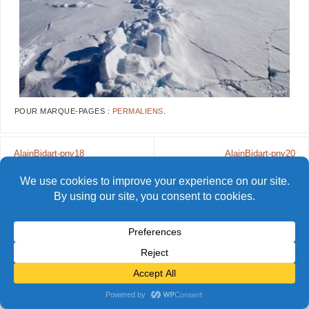
POUR MARQUE-PAGES :
PERMALIENS
.
AlainBidart-pnv18
AlainBidart-pnv20
© Alain Bidart (2026) - Tous droits réservés
FIÈREMENT PROPULSÉ PAR
PARABOLA
&
WORDPRESS.