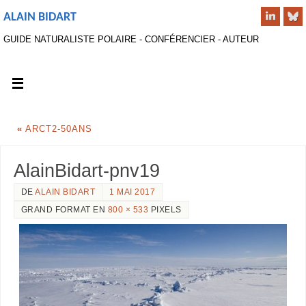
ALAIN BIDART
GUIDE NATURALISTE POLAIRE - CONFÉRENCIER - AUTEUR
«
ARCT2-50ANS
AlainBidart-pnv19
DE
ALAIN BIDART
1 MAI 2017
GRAND FORMAT EN
800 × 533
PIXELS