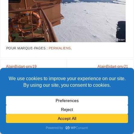
POUR MARQUE-PAGES :
PERMALIENS
.
AlainBidart-pnv19
AlainBidart-pnv21
© Alain Bidart (2026) - Tous droits réservés
FIÈREMENT PROPULSÉ PAR
PARABOLA
&
WORDPRESS.