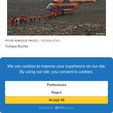
POUR MARQUE-PAGES :
PERMALIENS
.
Tichaya Buchta
AlainBidart-tfj31
AlainBidart-tfj33
© Alain Bidart (2026) - Tous droits réservés
FIÈREMENT PROPULSÉ PAR
PARABOLA
&
WORDPRESS.