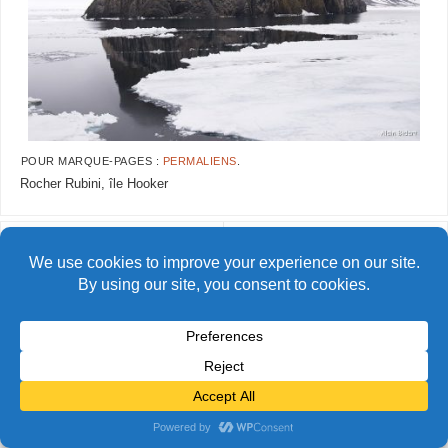
POUR MARQUE-PAGES :
PERMALIENS
.
Rocher Rubini, île Hooker
AlainBidart-tfj32
AlainBidart-tfj34
© Alain Bidart (2026) - Tous droits réservés
FIÈREMENT PROPULSÉ PAR
PARABOLA
&
WORDPRESS.