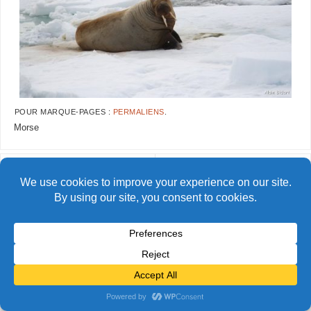
POUR MARQUE-PAGES :
PERMALIENS
.
Morse
AlainBidart-tfj41
AlainBidart-tfj43
© Alain Bidart (2026) - Tous droits réservés
FIÈREMENT PROPULSÉ PAR
PARABOLA
&
WORDPRESS.