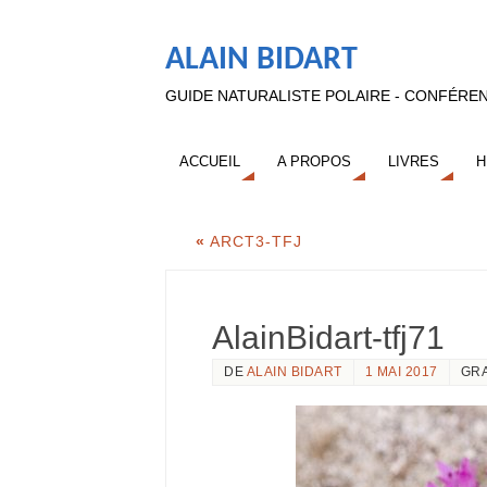
ALAIN BIDART
GUIDE NATURALISTE POLAIRE - CONFÉREN
ACCUEIL
A PROPOS
LIVRES
H
«
ARCT3-TFJ
AlainBidart-tfj71
DE
ALAIN BIDART
1 MAI 2017
GR