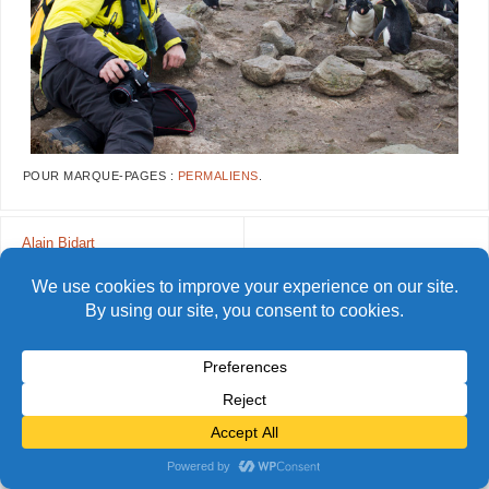
POUR MARQUE-PAGES :
PERMALIENS
.
Alain Bidart
© Alain Bidart (2026) - Tous droits réservés
FIÈREMENT PROPULSÉ PAR
PARABOLA
&
WORDPRESS.