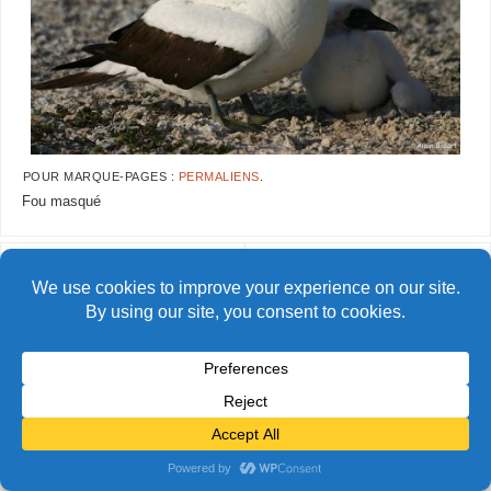
POUR MARQUE-PAGES :
PERMALIENS
.
Fou masqué
AlainBidart-Clipperton15
AlainBidart-Clipperton17
© Alain Bidart (2026) - Tous droits réservés
FIÈREMENT PROPULSÉ PAR
PARABOLA
&
WORDPRESS.