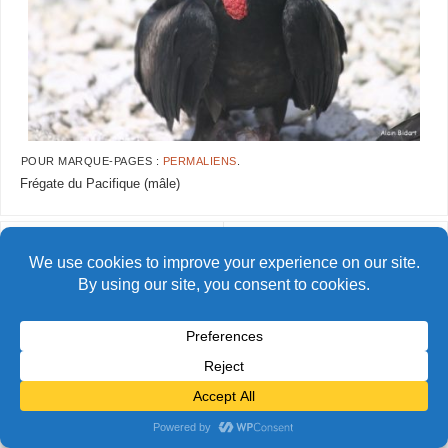
POUR MARQUE-PAGES :
PERMALIENS
.
Frégate du Pacifique (mâle)
AlainBidart-Clipperton52
AlainBidart-Clipperton54
© Alain Bidart (2026) - Tous droits réservés
FIÈREMENT PROPULSÉ PAR
PARABOLA
&
WORDPRESS.