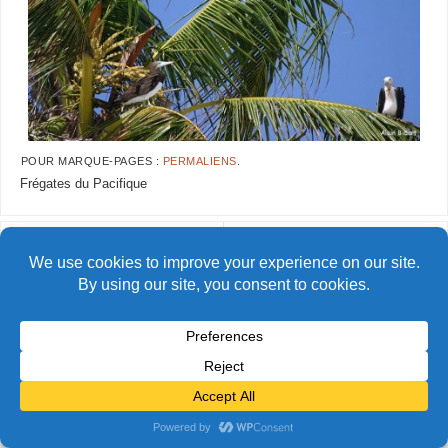
POUR MARQUE-PAGES :
PERMALIENS
.
Frégates du Pacifique
AlainBidart-Clipperton57
AlainBidart-Clipperton59
© Alain Bidart (2026) - Tous droits réservés
FIÈREMENT PROPULSÉ PAR
PARABOLA
&
WORDPRESS.