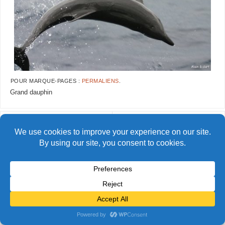
POUR MARQUE-PAGES :
PERMALIENS
.
Grand dauphin
AlainBidart-Clipperton82
© Alain Bidart (2026) - Tous droits réservés
FIÈREMENT PROPULSÉ PAR
PARABOLA
&
WORDPRESS.