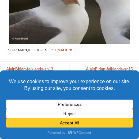
POUR MARQUE-PAGES :
PERMALIENS
.
AlainBidart-falklands-sn13
AlainBidart-falklands-sn15
© Alain Bidart (2026) - Tous droits réservés
FIÈREMENT PROPULSÉ PAR
PARABOLA
&
WORDPRESS.