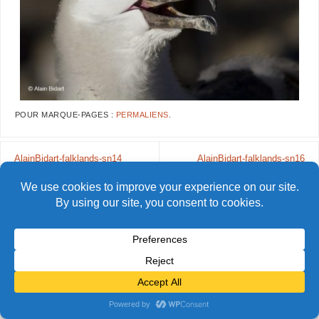
POUR MARQUE-PAGES :
PERMALIENS
.
AlainBidart-falklands-sn14
AlainBidart-falklands-sn16
© Alain Bidart (2026) - Tous droits réservés
FIÈREMENT PROPULSÉ PAR
PARABOLA
&
WORDPRESS.