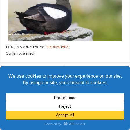
POUR MARQUE-PAGES :
PERMALIENS
.
Guillemot à miroir
AlainBidart-Pingouin03b
AlainBidart-Pingouin05 copie
© Alain Bidart (2026) - Tous droits réservés
FIÈREMENT PROPULSÉ PAR
PARABOLA
&
WORDPRESS.