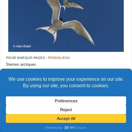
POUR MARQUE-PAGES :
PERMALIENS
.
Sternes arctiques
AlainBidart-islande&ecosse09
AlainBidart-islande&ecosse11
copie
copie
© Alain Bidart (2026) - Tous droits réservés
FIÈREMENT PROPULSÉ PAR
PARABOLA
&
WORDPRESS.