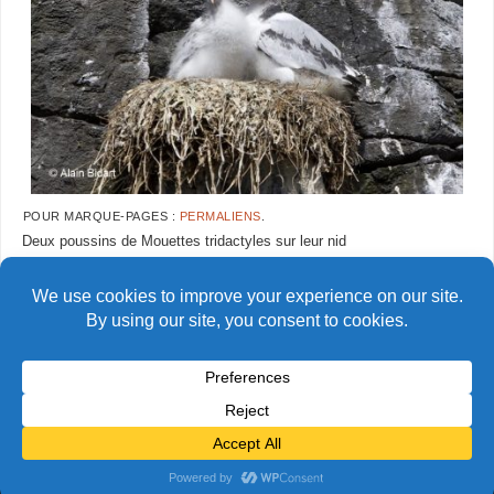
POUR MARQUE-PAGES :
PERMALIENS
.
Deux poussins de Mouettes tridactyles sur leur nid
AlainBidart-islande&ecosse11
AlainBidart-islande&ecosse13
copie
copie
© Alain Bidart (2026) - Tous droits réservés
FIÈREMENT PROPULSÉ PAR
PARABOLA
&
WORDPRESS.