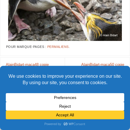
POUR MARQUE-PAGES :
PERMALIENS
.
AlainBidart-maca48 copie
AlainBidart-maca50 copie
© Alain Bidart (2026) - Tous droits réservés
FIÈREMENT PROPULSÉ PAR
PARABOLA
&
WORDPRESS.