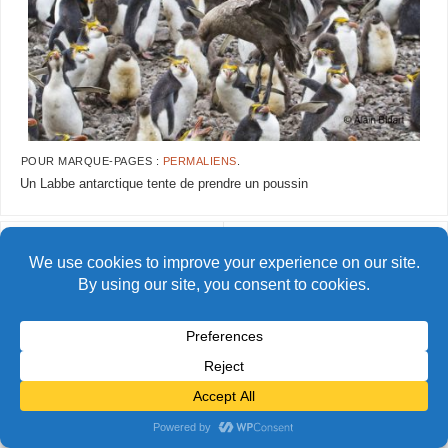
POUR MARQUE-PAGES :
PERMALIENS
.
Un Labbe antarctique tente de prendre un poussin
AlainBidart-maca50 copie
AlainBidart-maca52 copie
© Alain Bidart (2026) - Tous droits réservés
FIÈREMENT PROPULSÉ PAR
PARABOLA
&
WORDPRESS.