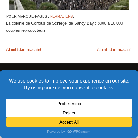
POUR MARQUE-PAGES :
PERMALIENS
.
La colonie de Gorfous de Schlegel de Sandy Bay : 8000 à 10 000
couples reproducteurs
AlainBidart-maca59
AlainBidart-maca61
© Alain Bidart (2026) - Tous droits réservés
FIÈREMENT PROPULSÉ PAR
PARABOLA
&
WORDPRESS.