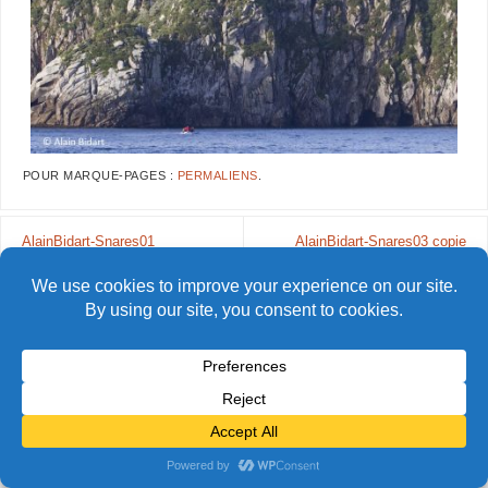
POUR MARQUE-PAGES :
PERMALIENS
.
AlainBidart-Snares01
AlainBidart-Snares03 copie
© Alain Bidart (2026) - Tous droits réservés
FIÈREMENT PROPULSÉ PAR
PARABOLA
&
WORDPRESS.