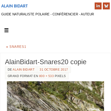
ALAIN BIDART
GUIDE NATURALISTE POLAIRE - CONFÉRENCIER - AUTEUR
«
SNARES1
AlainBidart-Snares20 copie
DE
ALAIN BIDART
31 OCTOBRE 2017
GRAND FORMAT EN
800 × 533
PIXELS