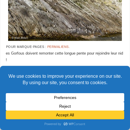
POUR MARQUE-PAGES :
PERMALIENS
.
es Gorfous doivent remonter cette longue pente pour rejoindre leur nid
!
AlainBidart-Snares19 copie
AlainBidart-Snares21 copie
© Alain Bidart (2026) - Tous droits réservés
FIÈREMENT PROPULSÉ PAR
PARABOLA
&
WORDPRESS.