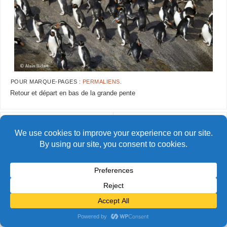
POUR MARQUE-PAGES :
PERMALIENS
.
Retour et départ en bas de la grande pente
AlainBidart-Snares23 copie
AlainBidart-Snares25 copie
© Alain Bidart (2026) - Tous droits réservés
FIÈREMENT PROPULSÉ PAR
PARABOLA
&
WORDPRESS.