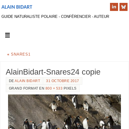
ALAIN BIDART
GUIDE NATURALISTE POLAIRE - CONFÉRENCIER - AUTEUR
«
SNARES1
AlainBidart-Snares24 copie
DE
ALAIN BIDART
31 OCTOBRE 2017
GRAND FORMAT EN
800 × 533
PIXELS