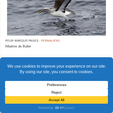
POUR MARQUE-PAGES :
PERMALIENS
.
Albatros de Buller
AlainBidart-Snares42 copie
AlainBidart-Snares44 copie
© Alain Bidart (2026) - Tous droits réservés
FIÈREMENT PROPULSÉ PAR
PARABOLA
&
WORDPRESS.