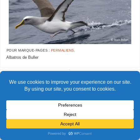
POUR MARQUE-PAGES :
PERMALIENS
.
Albatros de Buller
AlainBidart-Snares45 copie
AlainBidart-Snares47 copie
© Alain Bidart (2026) - Tous droits réservés
FIÈREMENT PROPULSÉ PAR
PARABOLA
&
WORDPRESS.