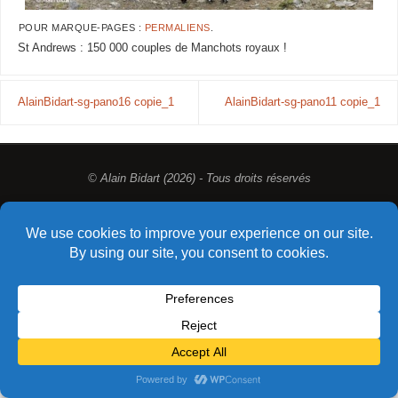
POUR MARQUE-PAGES :
PERMALIENS
.
St Andrews : 150 000 couples de Manchots royaux !
AlainBidart-sg-pano16 copie_1
AlainBidart-sg-pano11 copie_1
© Alain Bidart (2026) - Tous droits réservés
FIÈREMENT PROPULSÉ PAR
PARABOLA
&
WORDPRESS.