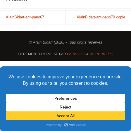
AlainBidart-ant-pano67
AlainBidart-ant-pano70 copie
© Alain Bidart (2026) - Tous droits réservés
FIÈREMENT PROPULSÉ PAR
PARABOLA
&
WORDPRESS.