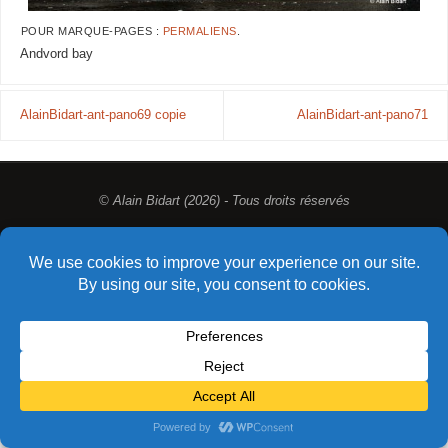
POUR MARQUE-PAGES :
PERMALIENS
.
Andvord bay
AlainBidart-ant-pano69 copie
AlainBidart-ant-pano71
© Alain Bidart (2026) - Tous droits réservés
FIÈREMENT PROPULSÉ PAR
PARABOLA
&
WORDPRESS.